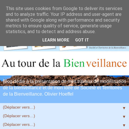
This site uses cookies from Google to deliver its services
and to analyze traffic. Your IP address and user-agent are
shared with Google along with performance and security
metrics to ensure quality of service, generate usage
statistics, and to detect and address abuse.
LEARN MORE
GOT IT
Blog dédié à la présentation de mes travaux de modélisation
de la bienveillance et de mon idée de Société et Territoires
de la Bienveillance. Olivier Hoeffel
▼
▼
▼