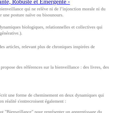
ante, Robuste et Émergente -
enveillance qui ne relève ni de l’injonction morale ni du
sur une posture naïve ou bisounours.
ynamiques biologiques, relationnelles et collectives qui
générative.).
s articles, relevant plus de chroniques inspirées de
propose des références sur la bienveillance : des livres, des
e décrit une forme de cheminement en deux dynamiques qui
n réalité s'entrecroisent également :
mot "Bienveillance" pour représenter un apprentissage du