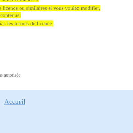
 licence ou similaires si vous voulez modifier,
 contenus.
as les termes de licence.
s autorisée.
Accueil