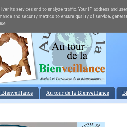
iver its services and to analyze traffic. Your IP address and use
mance and security metrics to ensure quality of service, genera
use.
 Bienveillance
Au tour de la Bienveillance
Bi