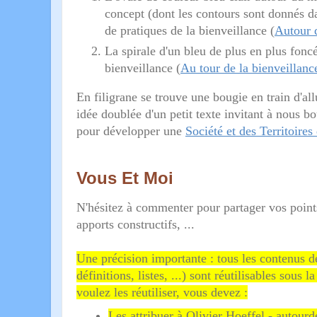
concept (dont les contours sont donnés 
de pratiques de la bienveillance (
Autour d
La spirale d'un bleu de plus en plus fon
bienveillance (
Au tour de la bienveillanc
En filigrane se trouve une bougie en train d'al
idée doublée d'un petit texte invitant à nous bo
pour développer une
Société et des Territoires
Vous Et Moi
N'hésitez à commenter pour partager vos points
apports constructifs, ...
Une précision importante : tous les contenus 
définitions, listes, ...) sont réutilisables so
voulez les réutiliser, vous devez :
Les attribuer à Olivier Hoeffel - autourd