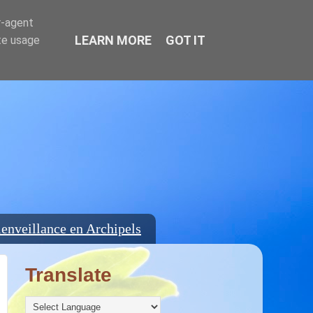
r-agent
LEARN MORE
GOT IT
te usage
enveillance en Archipels
Translate