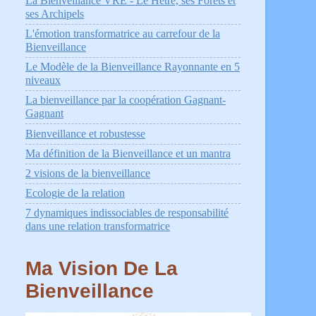
La Bienveillance VRÉ - Le Hêtre, ses Forêts et
ses Archipels
L'émotion transformatrice au carrefour de la
Bienveillance
Le Modèle de la Bienveillance Rayonnante en 5
niveaux
La bienveillance par la coopération Gagnant-
Gagnant
Bienveillance et robustesse
Ma définition de la Bienveillance et un mantra
2 visions de la bienveillance
Ecologie de la relation
7 dynamiques indissociables de responsabilité
dans une relation transformatrice
Ma Vision De La
Bienveillance