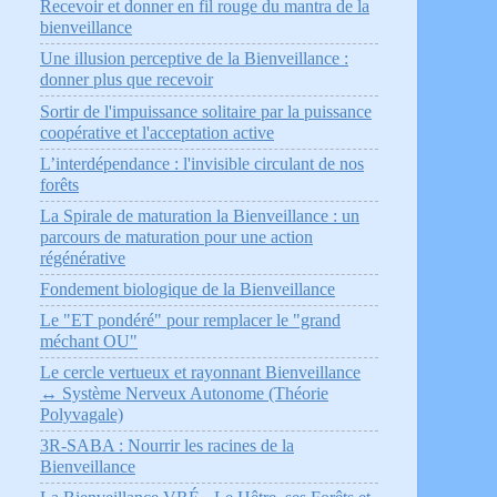
Recevoir et donner en fil rouge du mantra de la
bienveillance
Une illusion perceptive de la Bienveillance :
donner plus que recevoir
Sortir de l'impuissance solitaire par la puissance
coopérative et l'acceptation active
L’interdépendance : l'invisible circulant de nos
forêts
La Spirale de maturation la Bienveillance : un
parcours de maturation pour une action
régénérative
Fondement biologique de la Bienveillance
Le "ET pondéré" pour remplacer le "grand
méchant OU"
Le cercle vertueux et rayonnant Bienveillance
↔ Système Nerveux Autonome (Théorie
Polyvagale)
3R-SABA : Nourrir les racines de la
Bienveillance