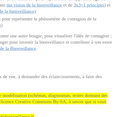
dans
ma vision de la bienveillance
et de
3x3+1 principes
) et
e la bienveillance
)
cé pour représenter le phénomène de contagion de la
e
)
lumer une autre bougie, pour visualiser l'idée de contagion ;
uger pour investir la bienveillance et contribuer à son essor
 de la Bienveillance
.
 de vue, à demander des éclaircissements, à faire des
de modélisation (schémas, diaporamas, textes donnant des
us la licence Creative Commons By-SA, à savoir que si vous
elabienveillance.fr