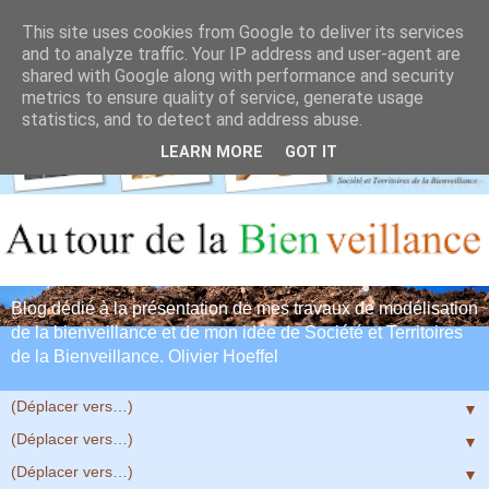
This site uses cookies from Google to deliver its services
and to analyze traffic. Your IP address and user-agent are
shared with Google along with performance and security
metrics to ensure quality of service, generate usage
statistics, and to detect and address abuse.
LEARN MORE
GOT IT
Blog dédié à la présentation de mes travaux de modélisation
de la bienveillance et de mon idée de Société et Territoires
de la Bienveillance. Olivier Hoeffel
▼
▼
▼