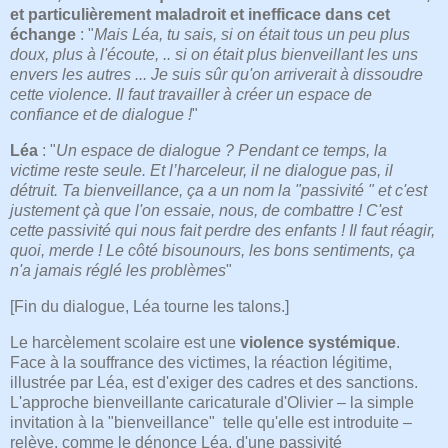
et particulièrement maladroit et inefficace dans cet
échange
: "
Mais Léa, tu sais, si on était tous un peu plus
doux, plus à l'écoute, .. si on était plus bienveillant les uns
envers les autres ... Je suis sûr qu'on arriverait à dissoudre
cette violence. Il faut travailler à créer un espace de
confiance et de dialogue !
"
Léa
: "
Un espace de dialogue ? Pendant ce temps, la
victime reste seule. Et l’harceleur, il ne dialogue pas, il
détruit. Ta bienveillance, ça a un nom la "passivité " et c'est
justement çà que l'on essaie, nous, de combattre ! C'est
cette passivité qui nous fait perdre des enfants ! Il faut réagir,
quoi, merde ! Le côté bisounours, les bons sentiments, ça
n'a jamais réglé les problèmes
"
[Fin du dialogue, Léa tourne les talons.]
Le harcèlement scolaire est une
violence systémique
.
Face à la souffrance des victimes, la réaction légitime,
illustrée par Léa, est d'exiger des cadres et des sanctions.
L'approche bienveillante caricaturale d'Olivier – la simple
invitation à la "bienveillance" telle qu'elle est introduite –
relève, comme le dénonce Léa, d'une passivité