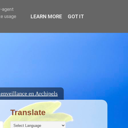
r-agent
LEARN MORE
GOT IT
te usage
enveillance en Archipels
Translate