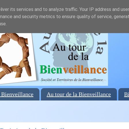
iver its services and to analyze traffic. Your IP address and use
mance and security metrics to ensure quality of service, genera
use.
 Bienveillance
Au tour de la Bienveillance
Bi