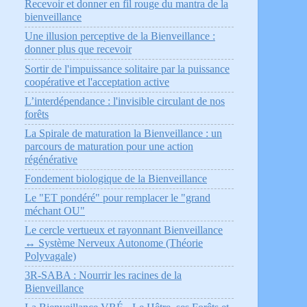
Recevoir et donner en fil rouge du mantra de la
bienveillance
Une illusion perceptive de la Bienveillance :
donner plus que recevoir
Sortir de l'impuissance solitaire par la puissance
coopérative et l'acceptation active
L’interdépendance : l'invisible circulant de nos
forêts
La Spirale de maturation la Bienveillance : un
parcours de maturation pour une action
régénérative
Fondement biologique de la Bienveillance
Le "ET pondéré" pour remplacer le "grand
méchant OU"
Le cercle vertueux et rayonnant Bienveillance
↔ Système Nerveux Autonome (Théorie
Polyvagale)
3R-SABA : Nourrir les racines de la
Bienveillance