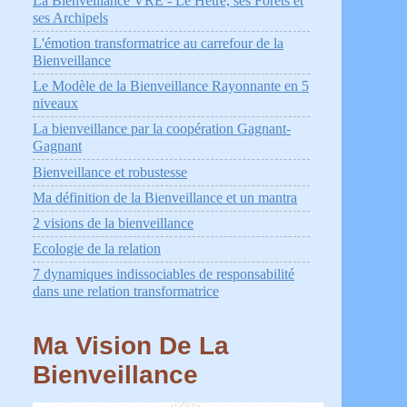
La Bienveillance VRÉ - Le Hêtre, ses Forêts et
ses Archipels
L'émotion transformatrice au carrefour de la
Bienveillance
Le Modèle de la Bienveillance Rayonnante en 5
niveaux
La bienveillance par la coopération Gagnant-
Gagnant
Bienveillance et robustesse
Ma définition de la Bienveillance et un mantra
2 visions de la bienveillance
Ecologie de la relation
7 dynamiques indissociables de responsabilité
dans une relation transformatrice
Ma Vision De La
Bienveillance