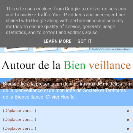
This site uses cookies from Google to deliver its services
and to analyze traffic. Your IP address and user-agent are
shared with Google along with performance and security
metrics to ensure quality of service, generate usage
statistics, and to detect and address abuse.
LEARN MORE
GOT IT
Blog dédié à la présentation de mes travaux de modélisation
de la bienveillance et de mon idée de Société et Territoires
de la Bienveillance. Olivier Hoeffel
▼
▼
▼