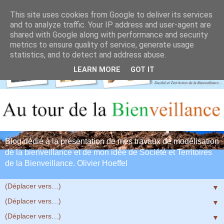
This site uses cookies from Google to deliver its services
and to analyze traffic. Your IP address and user-agent are
shared with Google along with performance and security
metrics to ensure quality of service, generate usage
statistics, and to detect and address abuse.
LEARN MORE
GOT IT
Blog dédié à la présentation de mes travaux de modélisation
de la bienveillance et de mon idée de Société et Territoires
de la Bienveillance. Olivier Hoeffel
▼
▼
▼