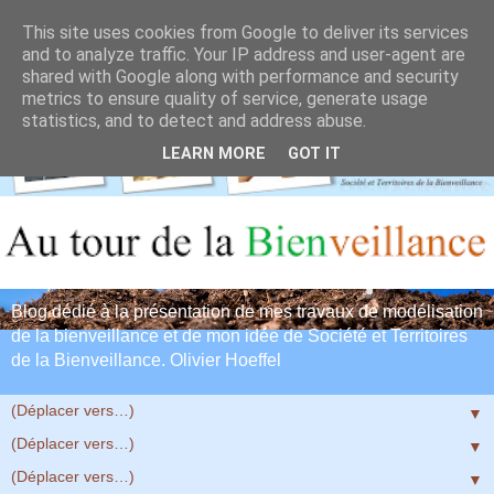
This site uses cookies from Google to deliver its services
and to analyze traffic. Your IP address and user-agent are
shared with Google along with performance and security
metrics to ensure quality of service, generate usage
statistics, and to detect and address abuse.
LEARN MORE
GOT IT
Blog dédié à la présentation de mes travaux de modélisation
de la bienveillance et de mon idée de Société et Territoires
de la Bienveillance. Olivier Hoeffel
▼
▼
▼