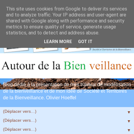
This site uses cookies from Google to deliver its services
and to analyze traffic. Your IP address and user-agent are
shared with Google along with performance and security
metrics to ensure quality of service, generate usage
statistics, and to detect and address abuse.
LEARN MORE
GOT IT
Blog dédié à la présentation de mes travaux de modélisation
de la bienveillance et de mon idée de Société et Territoires
de la Bienveillance. Olivier Hoeffel
▼
▼
▼